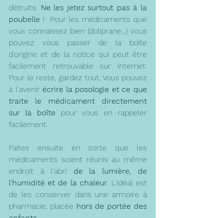
détruits. 
Ne les jetez surtout pas à la 
poubelle
 !  Pour les médicaments que 
vous connaissez bien (doliprane...) vous 
pouvez vous passer de la boîte 
d'origine et de la notice qui peut être 
facilement retrouvable sur internet. 
Pour le reste, gardez tout. Vous pouvez 
à l'avenir 
écrire la posologie et ce que 
traite le médicament directement 
sur la boîte
 pour vous en rappeler 
facilement.  
Faites ensuite en sorte que les 
médicaments soient réunis au même 
endroit à l'abri 
de la lumière, de 
l'humidité et de la chaleur
. L'idéal est 
de les conserver dans une armoire à 
pharmacie, placée 
hors de portée des 
enfants
.