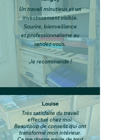
Un travail minutieux et un
investissement visible.
Sourire, bienveillance
et professionnalisme au
rendez-vous.
Je recommande !
Louise
Très satisfaite du travail
effectué chez moi.
Beaucoup de conseils qui ont
transformé mon intérieur.
Ca me donne envie de tout