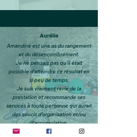
Aurélie
Amandine est une as du rangement
et du désencombrement.
Je ne pensais pas qu'il était
possible d'atteindre ce résultat en
si peu de temps.
Je suis vraiment ravie de la
prestation et recommande ses
services à toute personne qui aurait
des soucis d'organisation et/ou
d'accumulation.