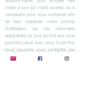
questionnaires, pour envoyer des
mises à jour sur notre société, ou si
nécessaire pour vous contacter afin
de faire respecter notre contrat
d'utilisation, les lois nationales
applicables, et tout accord que nous
pourrions avoir avec vous. À ces fins,
nous pouvons vous contacter par
courrier électronique, téléphone,
messages textuels et courrier postal.
Si vous ne souhaitez plus que nous
traitions vos données, veuillez nous
contacter à
contact@tree-at-
home.fr
.