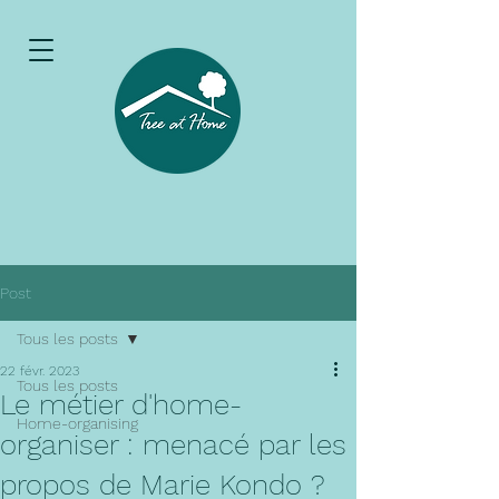
Post
Tous les posts
22 févr. 2023
Tous les posts
Le métier d'home-
Home-organising
organiser : menacé par les
propos de Marie Kondo ?